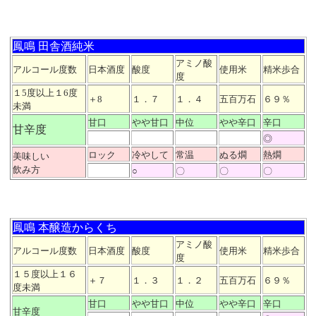
鳳鳴 田舎酒純米
アミノ酸
アルコール度数
日本酒度
酸度
使用米
精米歩合
度
１5度以上１6度
＋8
１．７
１．４
五百万石
６９％
未満
甘口
やや甘口
中位
やや辛口
辛口
甘辛度
◎
ロック
冷やして
常温
ぬる燗
熱燗
美味しい
飲み方
○
〇
〇
〇
鳳鳴 本醸造からくち
アミノ酸
アルコール度数
日本酒度
酸度
使用米
精米歩合
度
１５度以上１６
＋７
１．３
１．２
五百万石
６９％
度未満
甘口
やや甘口
中位
やや辛口
辛口
甘辛度