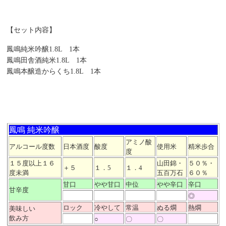
【セット内容】
鳳鳴純米吟醸1.8L 1本
鳳鳴田舎酒純米1.8L 1本
鳳鳴本醸造からくち1.8L 1本
鳳鳴 純米吟醸
アミノ酸
アルコール度数
日本酒度
酸度
使用米
精米歩合
度
１５度以上１６
山田錦・
５０％・
＋５
１．5
１．4
度未満
五百万石
６０％
甘口
やや甘口
中位
やや辛口
辛口
甘辛度
◎
ロック
冷やして
常温
ぬる燗
熱燗
美味しい
飲み方
○
〇
〇