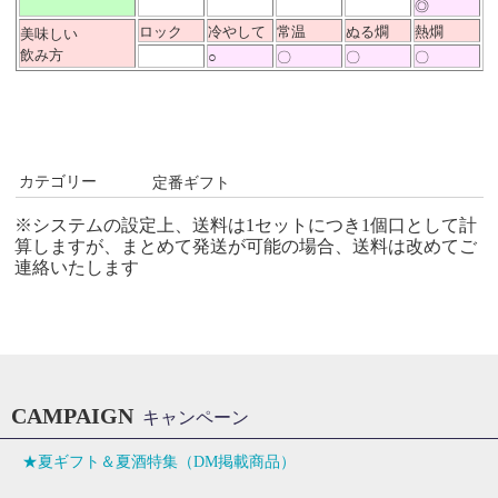
◎
ロック
冷やして
常温
ぬる燗
熱燗
美味しい
飲み方
○
〇
〇
〇
カテゴリー
定番ギフト
※システムの設定上、送料は1セットにつき1個口として計
算しますが、まとめて発送が可能の場合、送料は改めてご
連絡いたします
CAMPAIGN
キャンペーン
★夏ギフト＆夏酒特集（DM掲載商品）