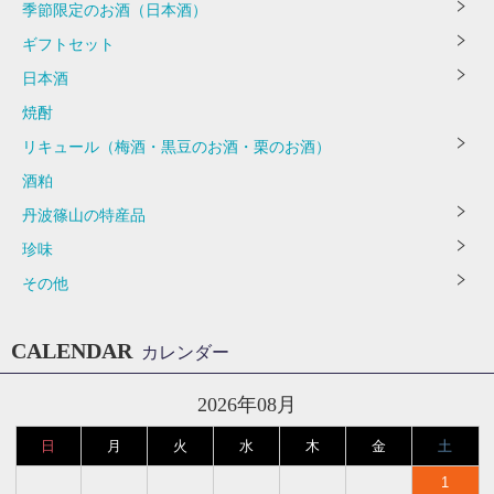
季節限定のお酒（日本酒）
ギフトセット
日本酒
焼酎
リキュール（梅酒・黒豆のお酒・栗のお酒）
酒粕
丹波篠山の特産品
珍味
その他
CALENDAR
カレンダー
2026年08月
日
月
火
水
木
金
土
1