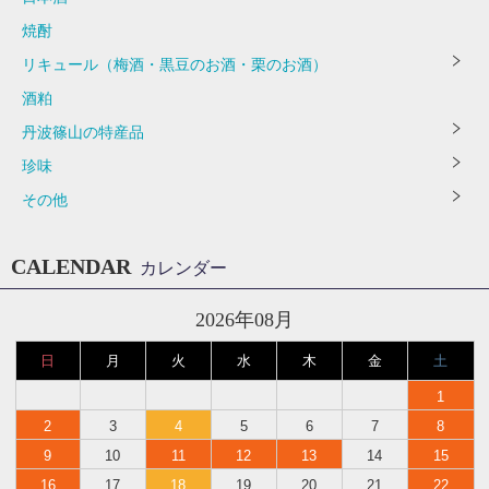
焼酎
リキュール（梅酒・黒豆のお酒・栗のお酒）
酒粕
丹波篠山の特産品
珍味
その他
CALENDAR
カレンダー
2026年08月
日
月
火
水
木
金
土
1
2
3
4
5
6
7
8
9
10
11
12
13
14
15
16
17
18
19
20
21
22