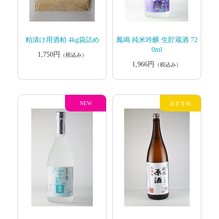
粕漬け用酒粕 4kg袋詰め
鳳鳴 純米吟醸 生貯蔵酒 72
0ml
1,750円
（税込み）
1,966円
（税込み）