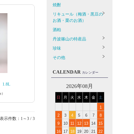
焼酎
リキュール（梅酒・黒豆の
お酒・栗のお酒）
酒粕
丹波篠山の特産品
珍味
その他
CALENDAR
カレンダー
1.8L
2026年08月
み）
日
月
火
水
木
金
土
1
2
3
4
5
6
7
8
表示件数：1～3 / 3
9
10
11
12
13
14
15
16
17
18
19
20
21
22