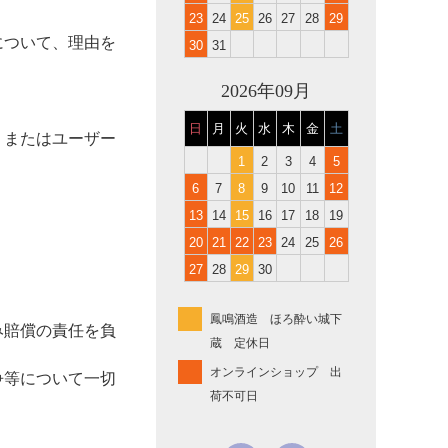
23
24
25
26
27
28
29
について、理由を
30
31
2026年09月
日
月
火
水
木
金
土
、またはユーザー
1
2
3
4
5
6
7
8
9
10
11
12
13
14
15
16
17
18
19
20
21
22
23
24
25
26
27
28
29
30
鳳鳴酒造 ほろ酔い城下
み賠償の責任を負
蔵 定休日
オンラインショップ 出
争等について一切
荷不可日