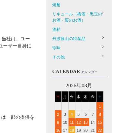
焼酎
リキュール（梅酒・黒豆の
お酒・栗のお酒）
酒粕
。当社は、ユー
丹波篠山の特産品
ユーザー自身に
珍味
その他
CALENDAR
カレンダー
2026年08月
日
月
火
水
木
金
土
1
2
3
4
5
6
7
8
たは一部の提供を
9
10
11
12
13
14
15
16
17
18
19
20
21
22