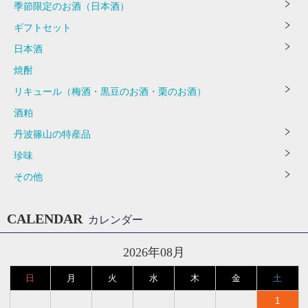
季節限定のお酒（日本酒）
ギフトセット
日本酒
焼酎
リキュール（梅酒・黒豆のお酒・栗のお酒）
酒粕
丹波篠山の特産品
珍味
その他
CALENDAR
カレンダー
2026年08月
日
月
火
水
木
金
土
1