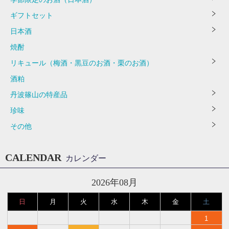
ギフトセット
日本酒
焼酎
リキュール（梅酒・黒豆のお酒・栗のお酒）
酒粕
丹波篠山の特産品
珍味
その他
CALENDAR
カレンダー
2026年08月
日
月
火
水
木
金
土
1