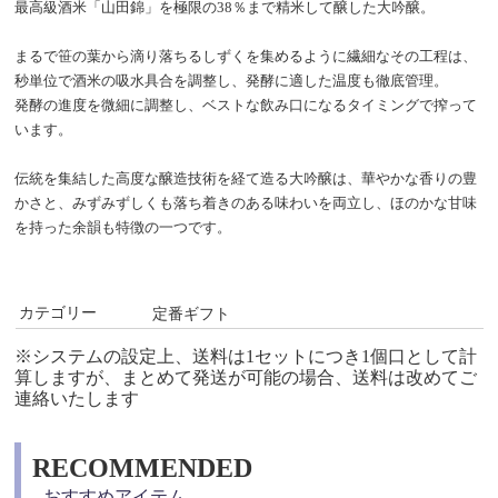
最高級酒米「山田錦」を極限の38％まで精米して醸した大吟醸。
まるで笹の葉から滴り落ちるしずくを集めるように繊細なその工程は、
秒単位で酒米の吸水具合を調整し、発酵に適した温度も徹底管理。
発酵の進度を微細に調整し、ベストな飲み口になるタイミングで搾って
います。
伝統を集結した高度な醸造技術を経て造る大吟醸は、華やかな香りの豊
かさと、みずみずしくも落ち着きのある味わいを両立し、ほのかな甘味
を持った余韻も特徴の一つです。
カテゴリー
定番ギフト
※システムの設定上、送料は1セットにつき1個口として計
算しますが、まとめて発送が可能の場合、送料は改めてご
連絡いたします
RECOMMENDED
おすすめアイテム