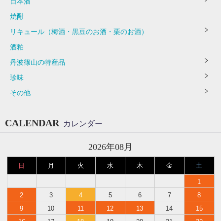
日本酒
焼酎
リキュール（梅酒・黒豆のお酒・栗のお酒）
酒粕
丹波篠山の特産品
珍味
その他
CALENDAR
カレンダー
2026年08月
日
月
火
水
木
金
土
1
2
3
4
5
6
7
8
9
10
11
12
13
14
15