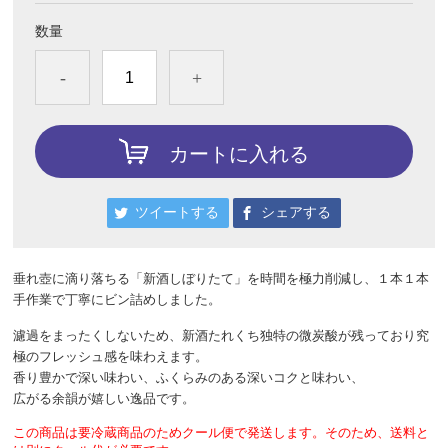
数量
-
+
カートに入れる
ツイートする
シェアする
垂れ壺に滴り落ちる「新酒しぼりたて」を時間を極力削減し、１本１本
手作業で丁寧にビン詰めしました。
濾過をまったくしないため、新酒たれくち独特の微炭酸が残っており究
極のフレッシュ感を味わえます。
香り豊かで深い味わい、ふくらみのある深いコクと味わい、
広がる余韻が嬉しい逸品です。
この商品は要冷蔵商品のためクール便で発送します。そのため、送料と