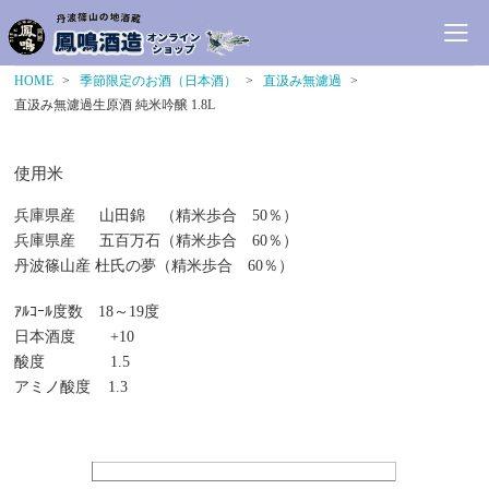
HOME
季節限定のお酒（日本酒）
直汲み無濾過
直汲み無濾過生原酒 純米吟醸 1.8L
使用米
兵庫県産
山田錦 （精米歩合
％）
50
兵庫県産
五百万石（精米歩合
％）
60
丹波篠山産 杜氏の夢（精米歩合
％）
60
ｱﾙｺｰﾙ度数
～
度
18
19
日本酒度
+10
酸度
1.5
アミノ酸度
1.3