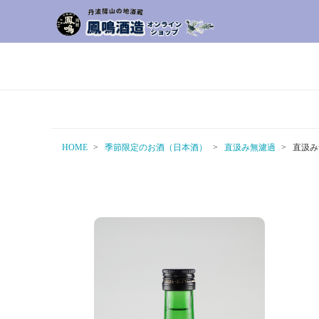
HOME
季節限定のお酒（日本酒）
直汲み無濾過
直汲み