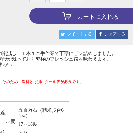
カートに入れる
ツイートする
シェアする
力削減し、１本１本手作業で丁寧にビン詰めしました。
炭酸が残っており究極のフレッシュ感を味わえます。
味わい、
。
そのため、送料とは別にクール代が必要です。
米
五百万石（精米歩合6
県産
5％）
コール度
17～18度
酒度
＋９