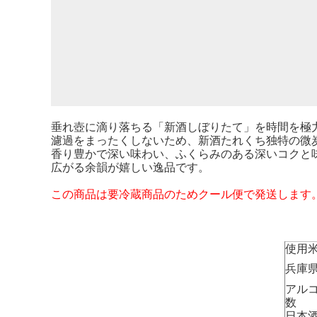
垂れ壺に滴り落ちる「新酒しぼりたて」を時間を極
濾過をまったくしないため、新酒たれくち独特の微
香り豊かで深い味わい、ふくらみのある深いコクと
広がる余韻が嬉しい逸品です。
この商品は要冷蔵商品のためクール便で発送します
使用
兵庫
アル
数
日本