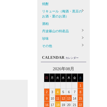
焼酎
リキュール（梅酒・黒豆の
お酒・栗のお酒）
酒粕
丹波篠山の特産品
珍味
その他
CALENDAR
カレンダー
2026年08月
日
月
火
水
木
金
土
1
2
3
4
5
6
7
8
9
10
11
12
13
14
15
16
17
18
19
20
21
22