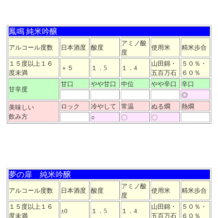
鳳鳴 純米吟醸
アミノ酸
アルコール度数
日本酒度
酸度
使用米
精米歩合
度
１５度以上１６
山田錦・
５０％・
＋５
１．5
１．4
度未満
五百万石
６０％
甘口
やや甘口
中位
やや辛口
辛口
甘辛度
◎
ロック
冷やして
常温
ぬる燗
熱燗
美味しい
飲み方
○
〇
〇
夢の扉 純米吟醸
アミノ酸
アルコール度数
日本酒度
酸度
使用米
精米歩合
度
１５度以上１６
山田錦・
５０％・
±0
１．5
１．4
度未満
五百万石
６０％