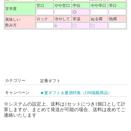
甘口
やや甘口
中位
やや辛口
辛口
甘辛度
◎
ロック
冷やして
常温
ぬる燗
熱燗
美味しい
飲み方
○
〇
〇
カテゴリー
定番ギフト
キャンペーン
★夏ギフト＆夏酒特集（DM掲載商品）
※システムの設定上、送料は1セットにつき1個口として計
算しますが、まとめて発送が可能の場合、送料は改めてご
連絡いたします