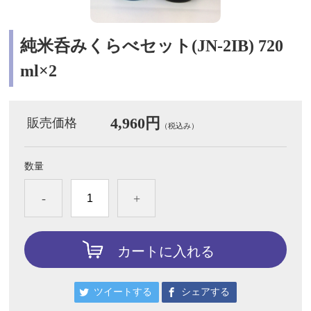
純米呑みくらべセット(JN-2IB) 720
ml×2
4,960円
販売価格
（税込み）
数量
-
+
カートに入れる
ツイートする
シェアする