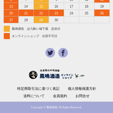
13
14
15
16
17
18
19
20
21
22
23
24
25
26
27
28
29
30
鳳鳴酒造 ほろ酔い城下蔵 定休日
オンラインショップ 出荷不可日
特定商取引法に基づく表記
個人情報保護方針
送料について
会員規約
お問合せ
Copyright © 鳳鳴酒造 All Rights Reserved.