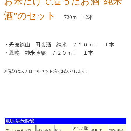
お米だけで造ったお酒”純米
酒”のセット
720ｍｌ×2本
・丹波篠山 田舎酒 純米 ７２０ｍｌ １本
・鳳鳴 純米吟醸 ７２０ｍｌ １本
※発送はスチロールセット箱でお送りします。
鳳鳴 純米吟醸
アミノ酸
アルコール度数
日本酒度
酸度
使用米
精米歩合