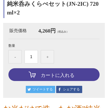
純米呑みくらべセット(JN-2IC) 720
ml×2
4,260円
販売価格
（税込み）
数量
-
+
カートに入れる
ツイートする
シェアする