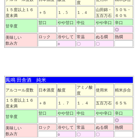
度
１５度以上１６
山田錦・
５０％・
＋５
１．5
１．4
度未満
五百万石
６０％
甘口
やや甘口
中位
やや辛口
辛口
甘辛度
◎
ロック
冷やして
常温
ぬる燗
熱燗
美味しい
飲み方
○
〇
〇
鳳鳴 田舎酒 純米
アミノ酸
アルコール度数
日本酒度
酸度
使用米
精米歩合
度
１５度以上１６
＋８
１．７
１．４
五百万石
６５％
度未満
甘口
やや甘口
中位
やや辛口
辛口
甘辛度
◎
ロック
冷やして
常温
ぬる燗
熱燗
美味しい
飲み方
○
〇
〇