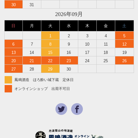
30
31
2026年09月
日
月
火
水
木
金
土
1
2
3
4
5
6
7
8
9
10
11
12
13
14
15
16
17
18
19
20
21
22
23
24
25
26
27
28
29
30
鳳鳴酒造 ほろ酔い城下蔵 定休日
オンラインショップ 出荷不可日