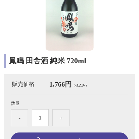
鳳鳴 田舎酒 純米 720ml
1,766円
販売価格
（税込み）
数量
-
+