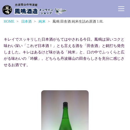
HOME
日本酒
純米
鳳鳴 田舎酒 純米生詰め原酒 1.8L
キレイでスッキリした日本酒がもてはやされる今日。
鳳鳴は深いコクと
味わい深い「これぞ日本酒！」とも言える酒を「田舎酒」と銘打ち発売
しました。
キレはあるけど味がある「純米」と、口の中でふっくらと広
がる味わいの「吟醸」。
どちらも丹波篠山の田舎らしさを充分に感じさ
せるお酒です。