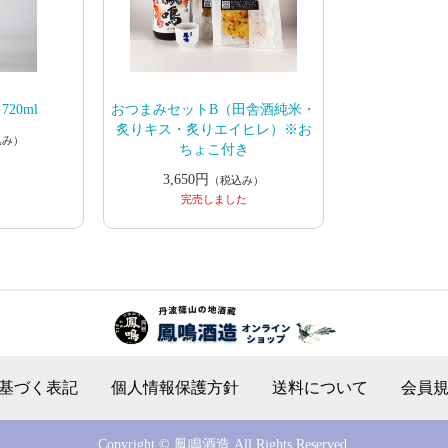
20ml
おつまみセットB（田舎酒純米・
炙りキス・炙りエイヒレ）※お
込み）
ちょこ付き
3,650円
（税込み）
完売しました
基づく表記
個人情報保護方針
送料について
会員
Copyright © 鳳鳴酒造 All Rights Reserved.