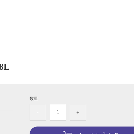
8L
数量
-
+