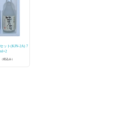
ト(KJN-2A) 7
ml×2
円
（税込み）