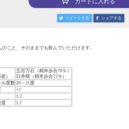
カートに入れる
ツイートする
シェアする
んのこと、そのままでも飲んでいただけます。
五百万石（精米歩合70％）
県産）
日本晴（精米歩合73％）
ール度数
20～21度
度
+1
1.2
酸度
1.1