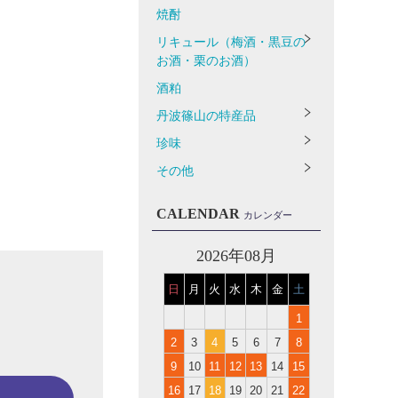
焼酎
リキュール（梅酒・黒豆の
お酒・栗のお酒）
酒粕
丹波篠山の特産品
珍味
その他
CALENDAR
カレンダー
2026年08月
日
月
火
水
木
金
土
1
2
3
4
5
6
7
8
9
10
11
12
13
14
15
16
17
18
19
20
21
22