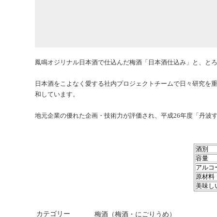
鳳鳴オジリナル日本酒で仕込んだ梅酒「日本酒仕込み」と、と
日本酒をこよなく愛する社内プロジェクトチームで日々研究を
和しています。
地元企業の優れた企画・技術力が評価され、平成26年度「丹波
酒別
容量
アルコ
原材料
美味し
カテゴリー
梅酒（梅酒・にごりうめ）