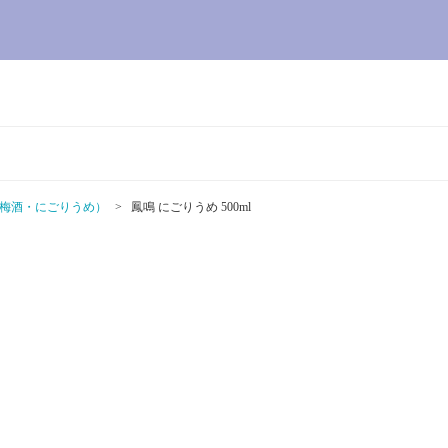
梅酒・にごりうめ）
鳳鳴 にごりうめ 500ml