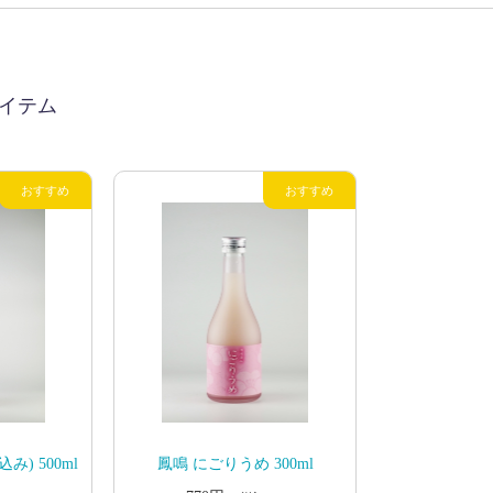
イテム
) 500ml
鳳鳴 にごりうめ 300ml