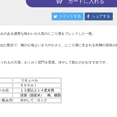
カートに入れる
ツイートする
シェアする
ろみのある濃厚な味わいが人気のにごり酒をブレンドした一瓶。
重ねた配合で、梅の心地よいまろやかさと、にごり酒に含まれる米麹の旨味が
すぐれもの大賞」わくわく部門を受賞。冷やして飲むのがおすすめです。
リキュール
５００ｍｌ
ール分
１３度以上１４度未満
清酒（国産米）、梅、糖類
い飲み方
冷やして・ロック