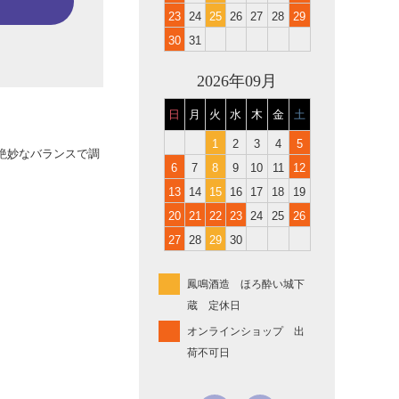
23
24
25
26
27
28
29
30
31
2026年09月
日
月
火
水
木
金
土
1
2
3
4
5
絶妙なバランスで調
6
7
8
9
10
11
12
13
14
15
16
17
18
19
20
21
22
23
24
25
26
27
28
29
30
鳳鳴酒造 ほろ酔い城下
蔵 定休日
オンラインショップ 出
荷不可日