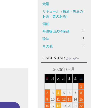
焼酎
リキュール（梅酒・黒豆の
お酒・栗のお酒）
酒粕
丹波篠山の特産品
珍味
その他
CALENDAR
カレンダー
2026年08月
日
月
火
水
木
金
土
1
2
3
4
5
6
7
8
9
10
11
12
13
14
15
16
17
18
19
20
21
22