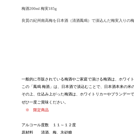
梅酒200ml 梅実185g
良質の紀州南高梅を日本酒（清酒鳳鳴）で漬込んだ梅実入りの
一般的に市販されている梅酒やご家庭で漬ける梅酒は、ホワイ
この「鳳鳴 梅酒」は、日本酒で漬込むことで、日本酒本来の米
その上、仕込み上がった梅酒は、ホワイトリカーやブランデー
ぜひ一度ご賞味ください。
※ 限定商品
アルコール度数 １１～１２度
原材料 清酒、梅、氷砂糖