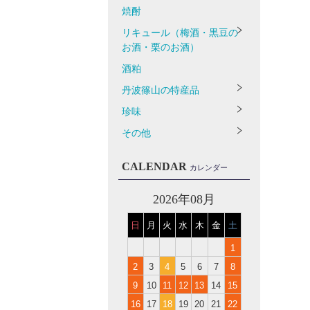
焼酎
リキュール（梅酒・黒豆の
お酒・栗のお酒）
酒粕
丹波篠山の特産品
珍味
その他
CALENDAR
カレンダー
2026年08月
日
月
火
水
木
金
土
1
2
3
4
5
6
7
8
9
10
11
12
13
14
15
16
17
18
19
20
21
22