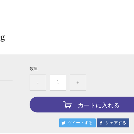
g
数量
-
+
カートに入れる
ツイートする
シェアする