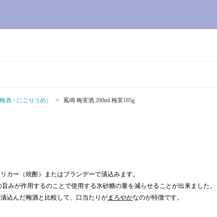
梅酒・にごりうめ）
鳳鳴 梅実酒 200ml 梅実185g
トリカー（焼酎）またはブランデーで漬込みます。
の旨みが作用するのことで使用する氷砂糖の量を減らせることが出来ました。
で漬込んだ梅酒と比較して、口当たりが
まろやか
なのが特徴です。