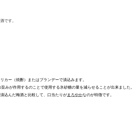
梅酒です。
トリカー（焼酎）またはブランデーで漬込みます。
の旨みが作用するのことで使用する氷砂糖の量を減らせることが出来ました。
で漬込んだ梅酒と比較して、口当たりが
まろやか
なのが特徴です。